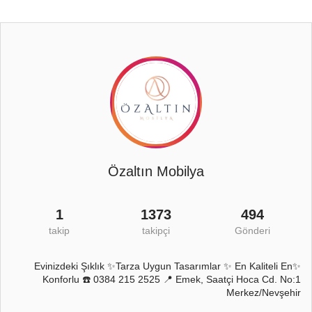
Özaltın Mobilya
1
1373
494
takip
takipçi
Gönderi
✨Evinizdeki Şıklık ✨Tarza Uygun Tasarımlar ✨ En Kaliteli En
Konforlu ☎️ 0384 215 2525 📍 Emek, Saatçi Hoca Cd. No:1
Merkez/Nevşehir