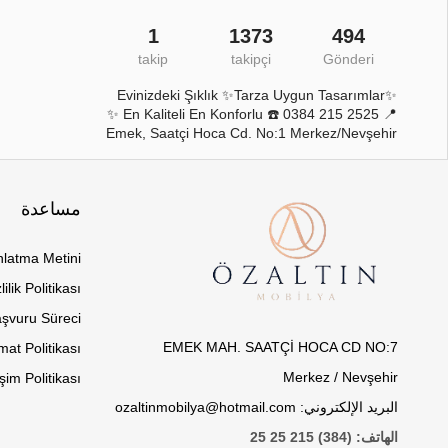
1
1373
494
takip
takipçi
Gönderi
✨Evinizdeki Şıklık ✨Tarza Uygun Tasarımlar
✨ En Kaliteli En Konforlu ☎️ 0384 215 2525 📍
Emek, Saatçi Hoca Cd. No:1 Merkez/Nevşehir
مساعدة
latma Metini
lilik Politikası
Başvuru Süreci
EMEK MAH. SAATÇİ HOCA CD NO:7
mat Politikası
Merkez / Nevşehir
im Politikası
البريد الإلكتروني: ozaltinmobilya@hotmail.com
الهاتف: (384) 215 25 25