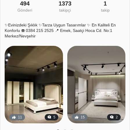
494
1373
1
Gönderi
takipçi
takip
✨Evinizdeki Şıklık ✨Tarza Uygun Tasarımlar ✨ En Kaliteli En
Konforlu ☎️ 0384 215 2525 📍 Emek, Saatçi Hoca Cd. No:1
Merkez/Nevşehir
11
5
15
2