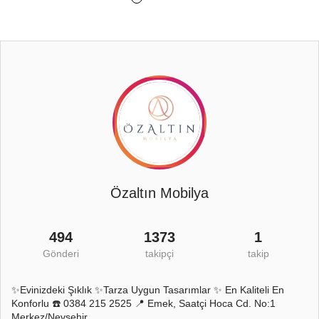
Özaltın Mobilya
494
1373
1
Gönderi
takipçi
takip
✨Evinizdeki Şıklık ✨Tarza Uygun Tasarımlar ✨ En Kaliteli En
Konforlu ☎️ 0384 215 2525 📍 Emek, Saatçi Hoca Cd. No:1
Merkez/Nevşehir