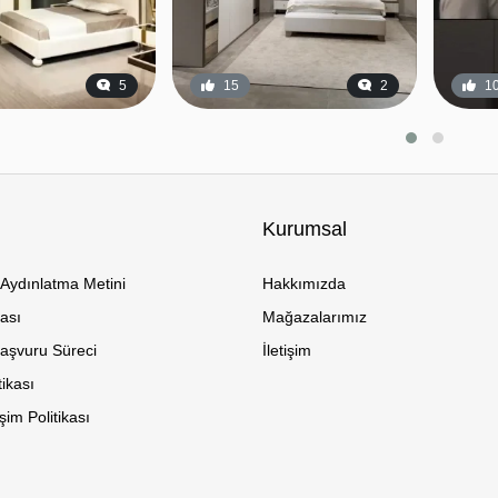
5
15
2
1
Kurumsal
Aydınlatma Metini
Hakkımızda
kası
Mağazalarımız
Başvuru Süreci
İletişim
tikası
im Politikası