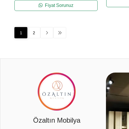
Fiyat Sorunuz
1
2
10
Özaltın Mobilya