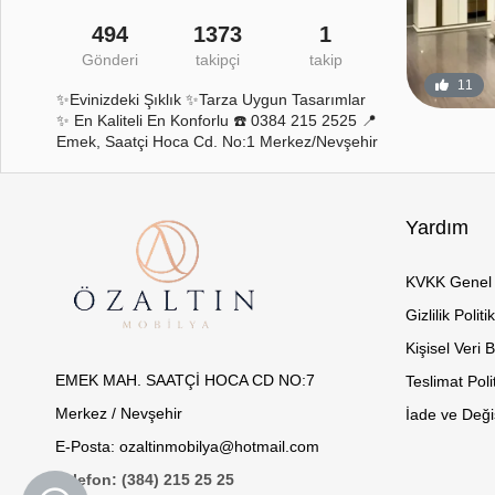
494
1373
1
Gönderi
takipçi
takip
8
0
11
✨Evinizdeki Şıklık ✨Tarza Uygun Tasarımlar
✨ En Kaliteli En Konforlu ☎️ 0384 215 2525 📍
Emek, Saatçi Hoca Cd. No:1 Merkez/Nevşehir
Yardım
KVKK Genel 
Gizlilik Politi
Kişisel Veri 
EMEK MAH. SAATÇİ HOCA CD NO:7
Teslimat Poli
Merkez / Nevşehir
İade ve Değiş
E-Posta: ozaltinmobilya@hotmail.com
Telefon: (384) 215 25 25