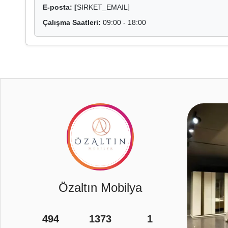
E-posta: [
SIRKET_EMAIL]
Çalışma Saatleri:
09:00 - 18:00
10
Özaltın Mobilya
494
1373
1