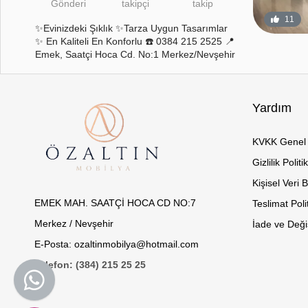
Gönderi
takipçi
takip
8
0
11
✨Evinizdeki Şıklık ✨Tarza Uygun Tasarımlar
✨ En Kaliteli En Konforlu ☎️ 0384 215 2525 📍
Emek, Saatçi Hoca Cd. No:1 Merkez/Nevşehir
Yardım
KVKK Genel 
Gizlilik Politi
Kişisel Veri 
EMEK MAH. SAATÇİ HOCA CD NO:7
Teslimat Poli
Merkez / Nevşehir
İade ve Değiş
E-Posta: ozaltinmobilya@hotmail.com
Telefon: (384) 215 25 25