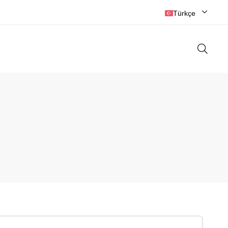
☎️ 0384 215 2525
Türkçe