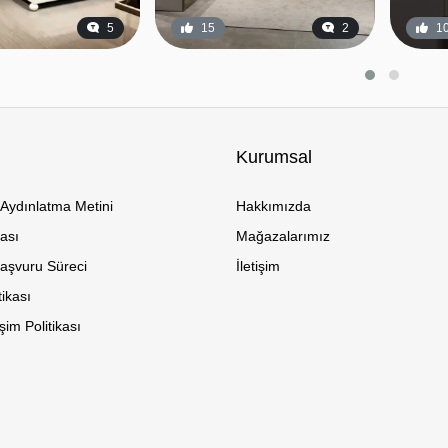
5
15
2
1
Kurumsal
Aydınlatma Metini
Hakkımızda
kası
Mağazalarımız
Başvuru Süreci
İletişim
tikası
im Politikası