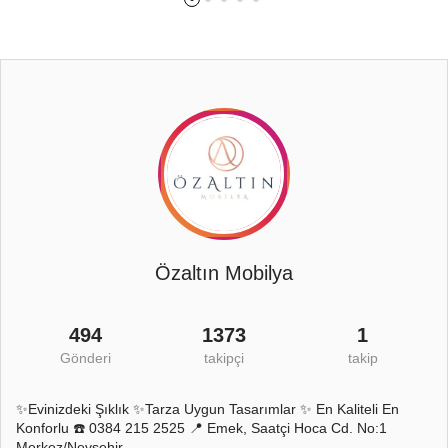
Özaltın Mobilya
494
1373
1
Gönderi
takipçi
takip
✨Evinizdeki Şıklık ✨Tarza Uygun Tasarımlar ✨ En Kaliteli En
Konforlu ☎️ 0384 215 2525 📍 Emek, Saatçi Hoca Cd. No:1
Merkez/Nevşehir