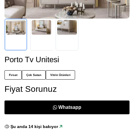
Porto Tv Unitesi
Fırsat
Çok Satan
Vitrin Ürünleri
Fiyat Sorunuz
Whatsapp
Şu anda
14
kişi bakıyor