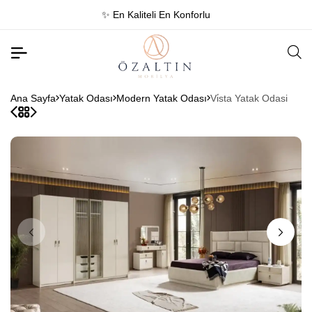
 En Konforlu
☎️ 0384 215 
Ana Sayfa
Yatak Odası
Modern Yatak Odası
Vi̇sta Yatak Odasi