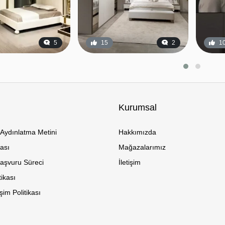
5
15
2
1
Kurumsal
Aydınlatma Metini
Hakkımızda
kası
Mağazalarımız
Başvuru Süreci
İletişim
tikası
im Politikası