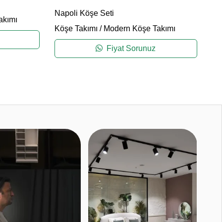
Ov
Napoli Köşe Seti
Kö
akımı
Köşe Takımı
/
Modern Köşe Takımı
Fiyat Sorunuz