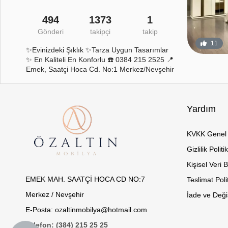
494
1373
1
Gönderi
takipçi
takip
8
0
11
✨Evinizdeki Şıklık ✨Tarza Uygun Tasarımlar
✨ En Kaliteli En Konforlu ☎️ 0384 215 2525 📍
Emek, Saatçi Hoca Cd. No:1 Merkez/Nevşehir
Yardım
KVKK Genel 
Gizlilik Politi
Kişisel Veri 
EMEK MAH. SAATÇİ HOCA CD NO:7
Teslimat Poli
Merkez / Nevşehir
İade ve Değiş
E-Posta: ozaltinmobilya@hotmail.com
Telefon: (384) 215 25 25